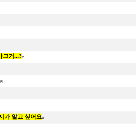
그거...?
[2]
?
[3]
지가 알고 싶어요
[2]