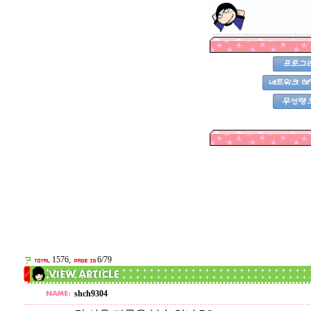
1576,
6/79
shch9304