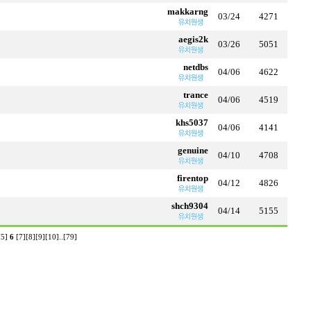
makkarng
03/24
4271
aegis2k
03/26
5051
netdbs
04/06
4622
trance
04/06
4519
khs5037
04/06
4141
genuine
04/10
4708
firentop
04/12
4826
shch9304
04/14
5155
[5]
6
[7]
[8]
[9]
[10]
..
[79]