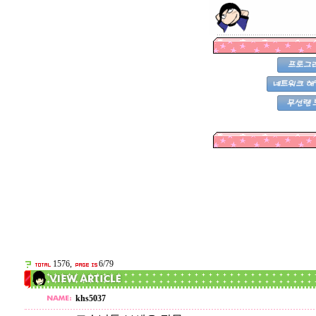
1576,
6/79
khs5037