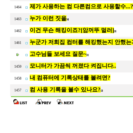
제가 사용하는 컴 다른컴으로 사용할수...
1464
누가 이런 짓을
1463
[4]
이건 무슨 해킹이죠?[암꺼뚜 멀러]
1462
[3]
누군가 저희집 컴터를 해킹했는지 안했는
1461
고수님들 보세요 질문~
[1]
모니터가 가끔씩 꺼졌다 켜집니다..
1459
내 컴퓨터에 기록상태를 볼려면?
1458
컴 사용 기록을 볼수 있나요?
1457
[2]