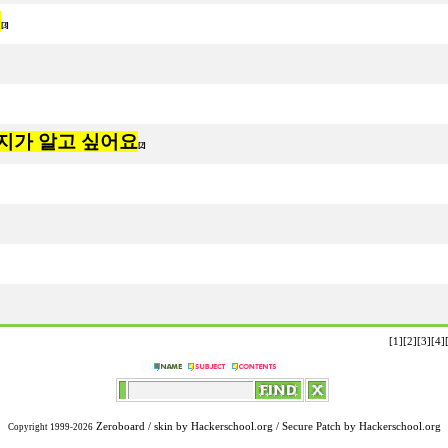
?
[3]
지가 알고 싶어요
[2]
[1]
[2]
[3]
[4]
Zeroboard
/ skin by
Hackerschool.org
/ Secure Patch by
Hackerschool.org
Copyright 1999-2026