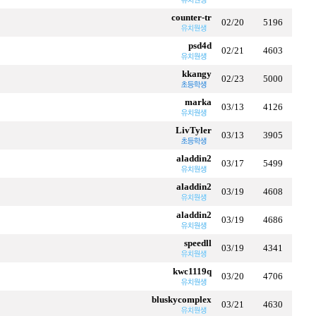
counter-tr
02/20
5196
psd4d
02/21
4603
kkangy
02/23
5000
marka
03/13
4126
LivTyler
03/13
3905
aladdin2
03/17
5499
aladdin2
03/19
4608
aladdin2
03/19
4686
speedll
03/19
4341
kwc1119q
03/20
4706
bluskycomplex
03/21
4630