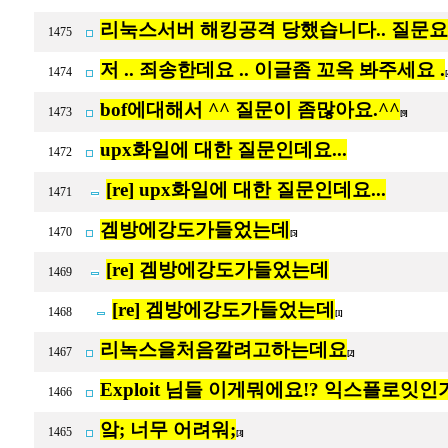
리눅스서버 해킹공격 당했습니다.. 질문요
1475
저 .. 죄송한데요 .. 이글좀 꼬옥 봐주세요 .
1474
bof에대해서 ^^ 질문이 좀많아요.^^
1473
[9]
upx화일에 대한 질문인데요...
1472
[re] upx화일에 대한 질문인데요...
1471
겜방에강도가들었는데
1470
[5]
[re] 겜방에강도가들었는데
1469
[re] 겜방에강도가들었는데
1468
[1]
리녹스을처음깔려고하는데요
1467
[2]
Exploit 님들 이게뭐에요!? 익스플로잇인가
1466
앜; 너무 어려워;
1465
[3]