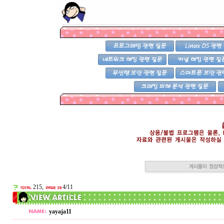
215,
4/11
yayaja11