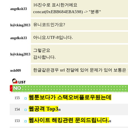
16진수로 표시한거에요
angelksh33
concat(0xEBB684EBA598) -> "분류"
유니코드인가요?
h@cking2013
아니요.UTF-8입니다.
angelksh33
그렇군요
h@cking2013
감사합니다.
한글같은경우 url 전달에 있어 문제가 있어 보통은
nsh009
웹툰보다가 스택오버플로우됬는데
155
웹공격 Top3
154
[3]
웹사이트 해킹관련 문의드립니다.
153
[1]