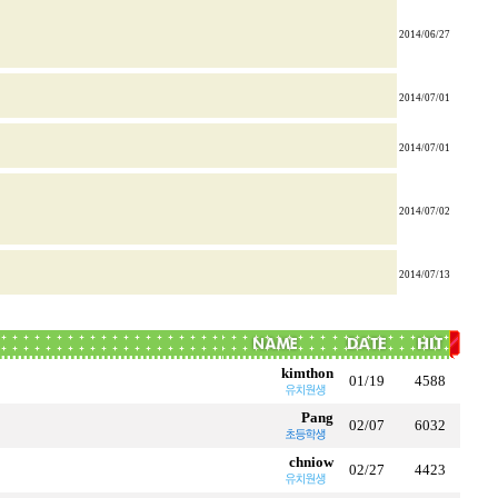
2014/06/27
2014/07/01
2014/07/01
2014/07/02
2014/07/13
kimthon
01/19
4588
Pang
02/07
6032
chniow
02/27
4423