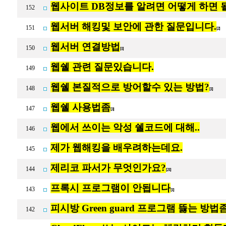
웹사이트 DB정보를 알려면 어떻게 하면 
152
웹서버 해킹및 보안에 관한 질문입니다.
151
[2]
웹서버 연결방법
150
[1]
웹쉘 관련 질문있습니다.
149
웹쉘 본질적으로 방어할수 있는 방법?
148
[1]
웹쉘 사용법좀
147
[3]
웹에서 쓰이는 악성 쉘코드에 대해..
146
제가 웹해킹을 배우려하는데요.
145
제리코 파서가 무엇인가요?
144
[21]
프록시 프로그램이 안됩니다
143
[1]
피시방 Green guard 프로그램 뜷는 방
142