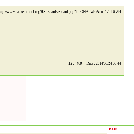
http://www.hackerschool.org/HS_Boards/zboard.php?id=QNA_Web&no=176 [복사]
Hit : 4489 Date : 2014/06/24 06:44