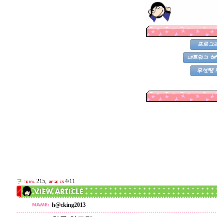
215,
4/11
h@cking2013