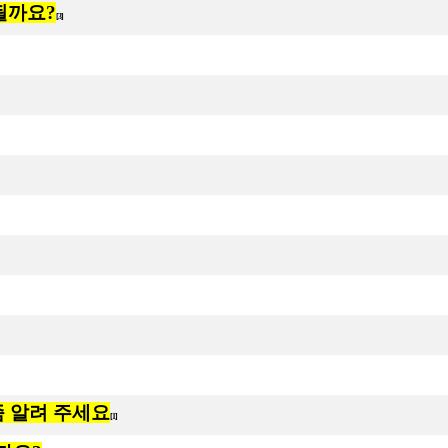
될까요?
[3]
법좀 알려 주세요
[1]