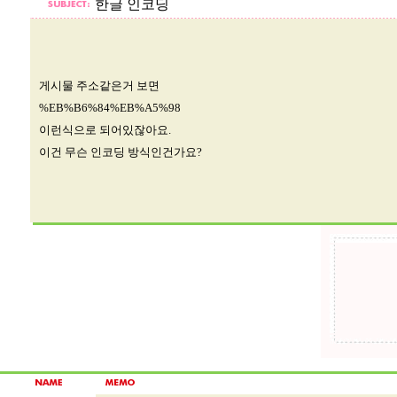
한글 인코딩
게시물 주소같은거 보면
%EB%B6%84%EB%A5%98
이런식으로 되어있잖아요.
이건 무슨 인코딩 방식인건가요?