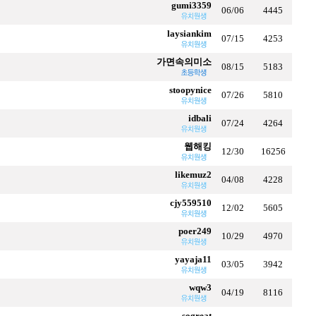
gumi3359
06/06
4445
laysiankim
07/15
4253
가면속의미소
08/15
5183
stoopynice
07/26
5810
idbali
07/24
4264
웹해킹
12/30
16256
likemuz2
04/08
4228
cjy559510
12/02
5605
poer249
10/29
4970
yayaja11
03/05
3942
wqw3
04/19
8116
sogreat