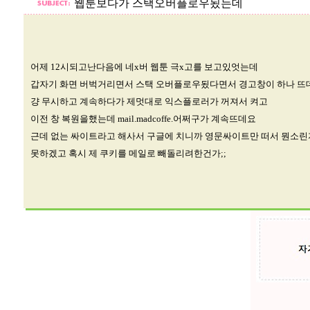
웹툰보다가 스택오버플로우됬는데
어제 12시되고난다음에 네x버 웹툰 극x고를 보고있엇는데
갑자기 화면 버벅거리면서 스택 오버플로우됬다면서 경고창이 하나 뜨
걍 무시하고 계속하다가 제멋대로 익스플로러가 꺼져서 켜고
이전 창 복원을했는데 mail.madcoffe.어쩌구가 계속뜨데요
근데 없는 싸이트라고 해사서 구글에 치니까 영문싸이트만 떠서 뭔소
못하겠고 혹시 제 쿠키를 메일로 빼돌리려한건가;;