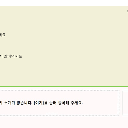
데요
린지 알아먹지도