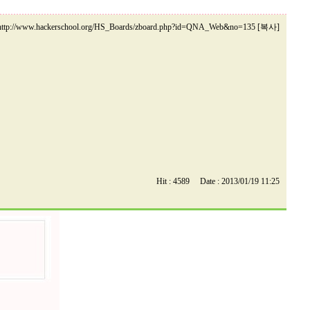
http://www.hackerschool.org/HS_Boards/zboard.php?id=QNA_Web&no=135 [복사]
Hit : 4589 Date : 2013/01/19 11:25