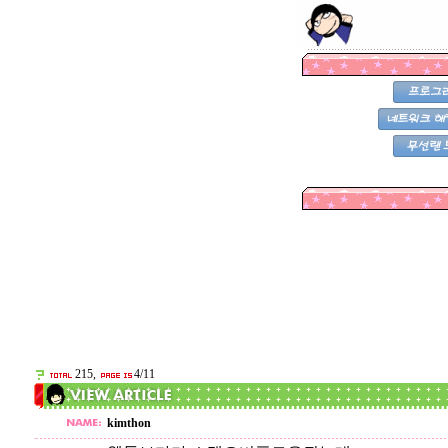
215,
4/11
kimthon