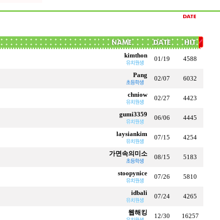
kimthon
01/19
4588
Pang
02/07
6032
chniow
02/27
4423
gumi3359
06/06
4445
laysiankim
07/15
4254
가면속의미소
08/15
5183
stoopynice
07/26
5810
idbali
07/24
4265
웹해킹
12/30
16257