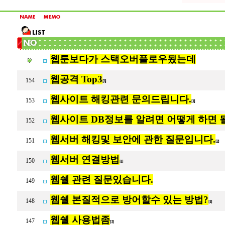
웹툰보다가 스택오버플로우됬는데
웹공격 Top3
154
[3]
웹사이트 해킹관련 문의드립니다.
153
[1]
웹사이트 DB정보를 알려면 어떻게 하면 
152
웹서버 해킹및 보안에 관한 질문입니다.
151
[2]
웹서버 연결방법
150
[1]
웹쉘 관련 질문있습니다.
149
웹쉘 본질적으로 방어할수 있는 방법?
148
[1]
웹쉘 사용법좀
147
[3]