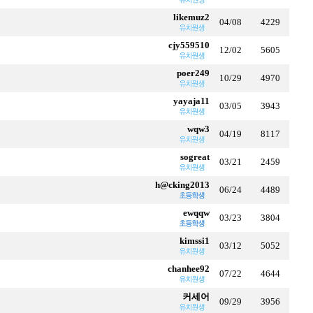
likemuz2
04/08
4229
cjy559510
12/02
5605
poer249
10/29
4970
yayaja11
03/05
3943
wqw3
04/19
8117
sogreat
03/21
2459
h@cking2013
06/24
4489
ewqqw
03/23
3804
kimssi1
03/12
5052
chanhee92
07/22
4644
커세어
09/29
3956