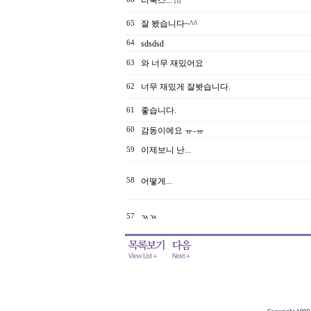
리눅스...
[1]
잘 봤습니다~^^
65
64
sdsdsd
와 너무 재밌어요
63
너무 재밌게 잘봣습니다.
62
좋습니다.
61
60
감동이에요 ㅠ-ㅠ
이제보니 난...
59
58
어떻게...
57
ㄳㄳ