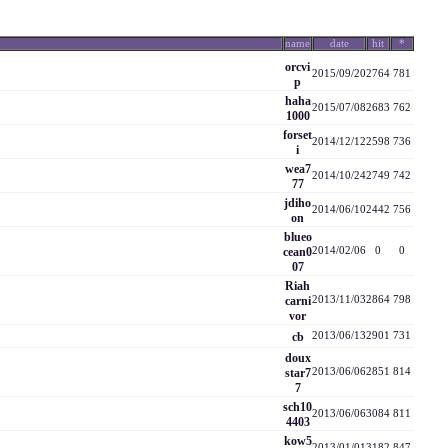
name
date
hit
*
orcvi
2015/09/20
2764
781
p
haha
2015/07/08
2683
762
1000
forset
2014/12/12
2598
736
i
wea7
2014/10/24
2749
742
77
jdiho
2014/06/10
2442
756
on
blueo
cean0
2014/02/06
0
0
07
Riah
carni
2013/11/03
2864
798
vor
cb
2013/06/13
2901
731
doux
star7
2013/06/06
2851
814
7
sch10
2013/06/06
3084
811
4403
kow5
2013/01/01
3182
847