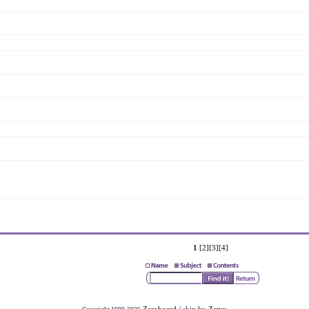
1
[2]
[3]
[4]