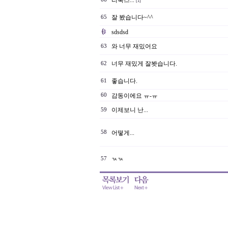
리눅스...
[1]
잘 봤습니다~^^
65
sdsdsd
와 너무 재밌어요
63
너무 재밌게 잘봣습니다.
62
좋습니다.
61
60
감동이에요 ㅠ-ㅠ
이제보니 난...
59
58
어떻게...
57
ㄳㄳ