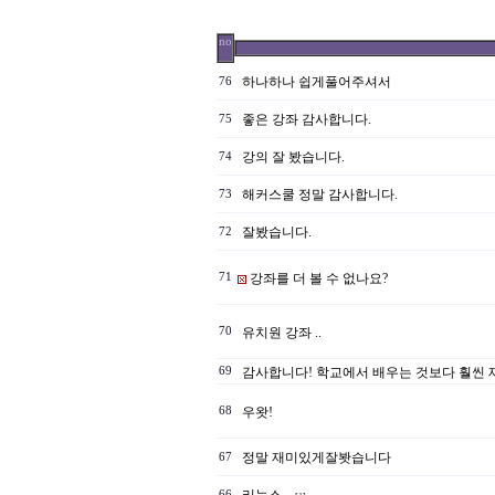
no
하나하나 쉽게풀어주셔서
76
좋은 강좌 감사합니다.
75
강의 잘 봤습니다.
74
해커스쿨 정말 감사합니다.
73
잘봤습니다.
72
71
강좌를 더 볼 수 없나요?
70
유치원 강좌 ..
69
감사합니다! 학교에서 배우는 것보다 훨씬
68
우왓!
정말 재미있게잘봣습니다
67
66