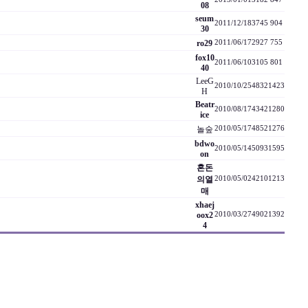
08
seum
2011/12/18
3745
904
30
ro29
2011/06/17
2927
755
fox10
2011/06/10
3105
801
40
LeeG
2010/10/25
4832
1423
H
Beatr
2010/08/17
4342
1280
ice
놀숲
2010/05/17
4852
1276
bdwo
2010/05/14
5093
1595
on
혼돈
의열
2010/05/02
4210
1213
매
xhaej
oox2
2010/03/27
4902
1392
4