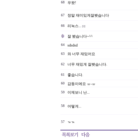
68
우왓!
정말 재미있게잘봣습니다
67
리눅스...
66
[1]
잘 봤습니다~^^
64
sdsdsd
와 너무 재밌어요
63
너무 재밌게 잘봣습니다.
62
좋습니다.
61
60
감동이에요 ㅠ-ㅠ
이제보니 난...
59
58
어떻게...
57
ㄳㄳ