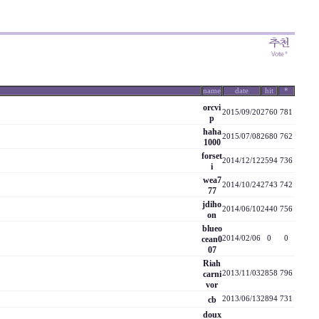
name
date
hit
*
orcvi
2015/09/20
2760
781
p
haha
2015/07/08
2680
762
1000
forset
2014/12/12
2594
736
i
wea7
2014/10/24
2743
742
77
jdiho
2014/06/10
2440
756
on
blueo
cean0
2014/02/06
0
0
07
Riah
carni
2013/11/03
2858
796
vor
cb
2013/06/13
2894
731
doux