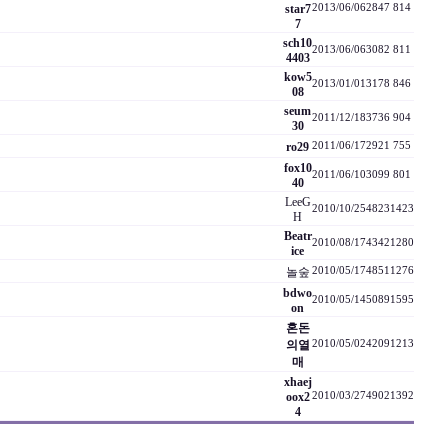
star7
2013/06/06
2847
814
7
sch10
2013/06/06
3082
811
4403
kow5
2013/01/01
3178
846
08
seum
2011/12/18
3736
904
30
ro29
2011/06/17
2921
755
fox10
2011/06/10
3099
801
40
LeeG
2010/10/25
4823
1423
H
Beatr
2010/08/17
4342
1280
ice
놀숲
2010/05/17
4851
1276
bdwo
2010/05/14
5089
1595
on
혼돈
의열
2010/05/02
4209
1213
매
xhaej
oox2
2010/03/27
4902
1392
4