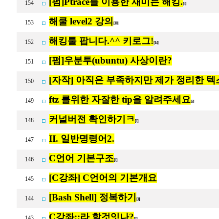
[펌]Ptrace를 이용한 재미는 해킹.
154
[4]
해쿨 level2 강의
153
[10]
해킹툴 팝니다.^^ 키로그!
152
[14]
[펌]우분투(ubuntu) 사상이란?
151
[자작] 아직은 부족하지만 제가 정리한 
150
ftz 를위한 자잘한 tip을 알려주세요
149
[3]
커널버전 확인하기ㅋ
148
[1]
II. 일반명령어2.
147
C언어 기본구조
146
[1]
[C강좌] C언어의 기본개요
145
[Bash Shell] 정복하기
144
[1]
C강좌;;라 할것잇나?
143
[1]