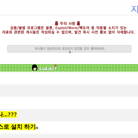
...???
 소스로 설치 하기
[5]