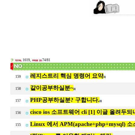
1619,
74/81
레지스트리 핵심 명령어 요약
159
[1]
같이공부하실분~
158
[1]
PHP공부하실분? 구합니다.
157
[1]
cisco ios 소프트웨어 cli [1] 이글 올려두되나
156
Linux 에서 APM(apache+php+mysql)
155