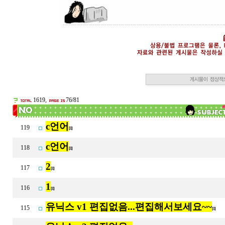
1619,
76/81
c언어
119
[1]
c언어
118
[1]
2
117
[1]
1
116
[1]
유닉스 v1 편집없음...편집해서보세요~~
115
[1]