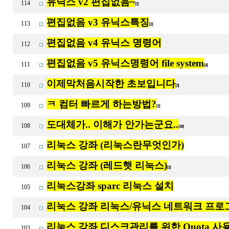
유닉스 v2 편집없음~
114
[1]
편집없음 v3 유닉스특징
113
[1]
편집없음 v4 유닉스 명령어
112
편집없음 v5 유닉스명령어 file system
111
[4]
이제막처음시작한 초보입니다
110
[3]
ㅋ 컴터 빠르게 하는방법?
109
[1]
도대체가.. 이해가 안가는군요..
108
[10]
리눅스 강좌 (리눅스란무엇인가)
107
리눅스 강좌 (레드햇 리눅스)
106
[1]
리눅스강좌 sparc 리눅스 설치
105
리눅스 강좌 리눅스/유닉스 네트워크 프로
104
리눅스 강좌 디스크관리를 위한 Quota 사
103