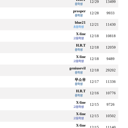
12/29
13499
prosper
12/28
9933
blue21
12/21
11430
X-line
12/18
10818
H.R.T
12/18
12059
X-line
12/18
9489
geniusevil
12/18
29202
무소유
12/17
11336
H.R.T
12/16
10776
X-line
12/15
9726
X-line
12/15
10502
X-line
12/15
11140