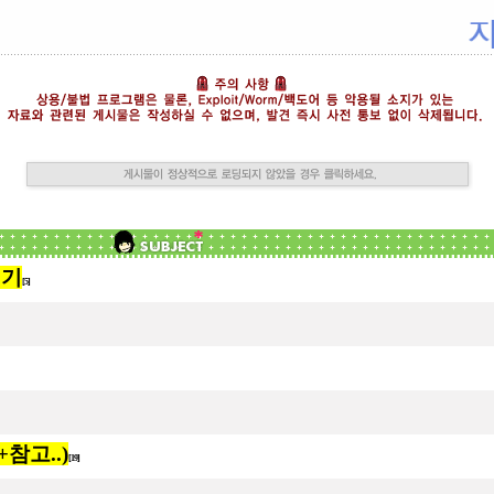
리기
[5]
참고..)
[19]