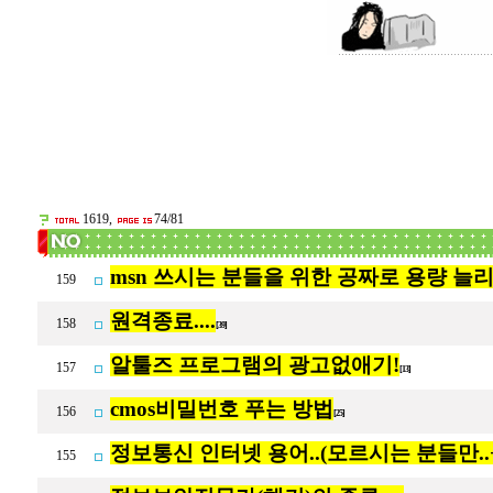
1619,
74/81
msn 쓰시는 분들을 위한 공짜로 용량 늘
159
원격종료....
158
[39]
알툴즈 프로그램의 광고없애기!
157
[13]
cmos비밀번호 푸는 방법
156
[25]
정보통신 인터넷 용어..(모르시는 분들만..+
155