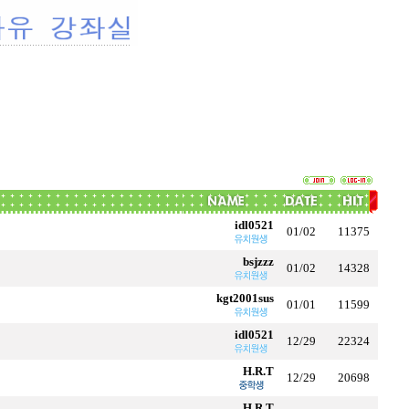
idl0521
01/02
11375
bsjzzz
01/02
14328
kgt2001sus
01/01
11599
idl0521
12/29
22324
H.R.T
12/29
20698
H.R.T