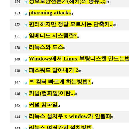
정보보안전문가(해커)의 종류..;;
154
[15]
pharming attacks
153
[2]
편리하지만 정말 모르시는 단축키..
152
[20]
임베디드 시스템란?
151
[3]
리눅스와 도스
150
[5]
Windows에서 Linux 부팅디스켓 만드는
149
패스워드 알아내기 2
148
[17]
ㅋ 컴터 빠르게 하는방법?
147
[1]
커널(컴파일)이란...
146
[4]
커널 컴파일
145
[2]
리눅스 설치우 x-window가 안될때
144
[1]
리눅스 여러가지 설치방법
143
[1]