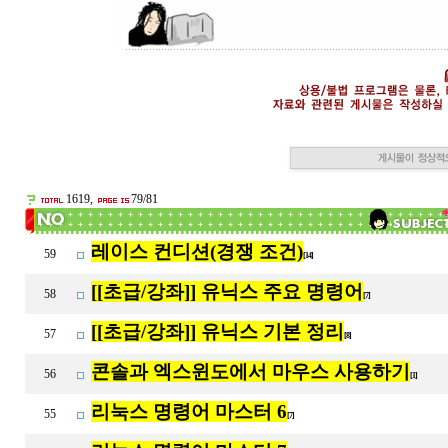
1619,
79/81
레이스 컨디션(경쟁 조건)
59
[14]
[[초급/강좌]] 유닉스 주요 명령어
58
[7]
[[초급/강좌]] 유닉스 기본 정리
57
[8]
콘솔과 엑스윈도에서 마우스 사용하기
56
[1]
리눅스 명령어 마스터 6
55
[7]