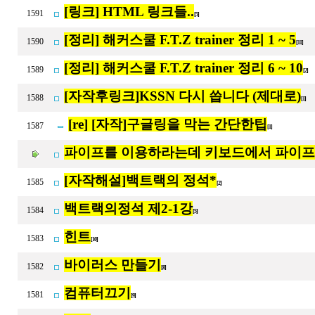
[링크] HTML 링크들..
1591
[5]
[정리] 해커스쿨 F.T.Z trainer 정리 1 ~ 5
1590
[11]
[정리] 해커스쿨 F.T.Z trainer 정리 6 ~ 10
1589
[2]
[자작후링크]KSSN 다시 씁니다 (제대로)
1588
[1]
[re] [자작]구글링을 막는 간단한팁
1587
[1]
파이프를 이용하라는데 키보드에서 파이프
[자작해설]백트랙의 정석*
1585
[2]
백트랙의정석 제2-1강
1584
[5]
힌트
1583
[10]
바이러스 만들기
1582
[8]
컴퓨터끄기
1581
[9]