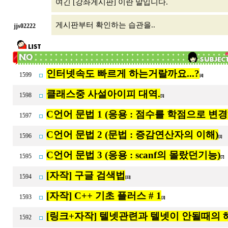
여긴 [강좌게시판] 이란 말입니다.
게시판부터 확인하는 습관을..
jjs02222
인터넷속도 빠르게 하는거랄까요...?
1599
[4]
클래스중 사설아이피 대역.
1598
[5]
C언어 문법 1 (응용 : 점수를 학점으로 변
1597
C언어 문법 2 (문법 : 증감연산자의 이해)
1596
[1]
C언어 문법 3 (응용 : scanf의 몰랐던기능)
1595
[7]
[자작] 구글 검색법
1594
[13]
[자작] C++ 기초 플러스 # 1
1593
[3]
[링크+자작] 텔넷관련과 텔넷이 안될때의
1592