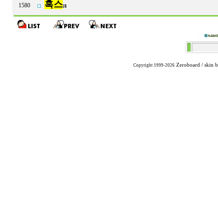
혹스
1580
[3]
Zeroboard
/ skin 
Copyright 1999-2026