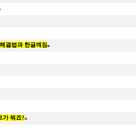
7]
 해결법과 한글깨짐
[6]
]
가 뭐죠?
[4]