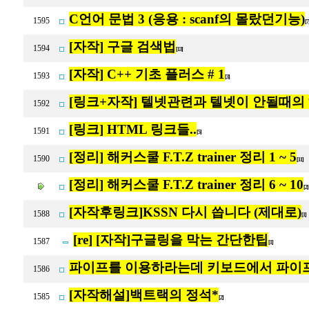
C언어 문법 3 (응용 : scanf의 몰랐던기능)
1595
[
[자작] 구글 검색법
1594
[13]
[자작] C++ 기초 플러스 # 1
1593
[3]
[링크+자작] 텔넷관련과 텔넷이 안될때의
1592
[링크] HTML 링크들..
1591
[5]
[정리] 해커스쿨 F.T.Z trainer 정리 1 ~ 5
1590
[11]
[정리] 해커스쿨 F.T.Z trainer 정리 6 ~ 10
[2
[자작후링크]KSSN 다시 씁니다 (제대로)
1588
[1]
[re] [자작]구글링을 막는 간단한팁
1587
[1]
파이프를 이용하라는데 키보드에서 파이프
1586
[자작해설]백트랙의 정석*
1585
[2]