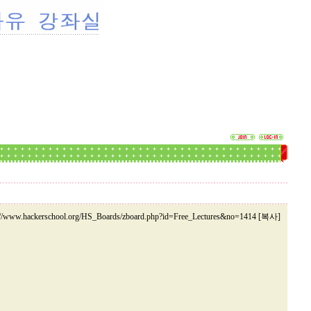
://www.hackerschool.org/HS_Boards/zboard.php?id=Free_Lectures&no=1414 [복사]