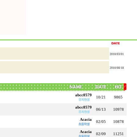
2010/03/01
2010/08/18
abcc0579
10/21
9865
abcc0579
06/13
10978
Acacia
02/05
10878
Acacia
02/09
11251