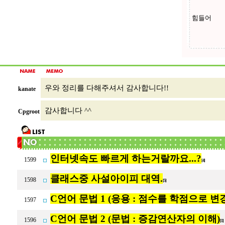
우와 정리를 다해주셔서 감사합니다!!
kanate
감사합니다 ^^
Cpgroot
인터넷속도 빠르게 하는거랄까요...?
1599
[4]
클래스중 사설아이피 대역.
1598
[5]
C언어 문법 1 (응용 : 점수를 학점으로 변
1597
C언어 문법 2 (문법 : 증감연산자의 이해)
1596
[1