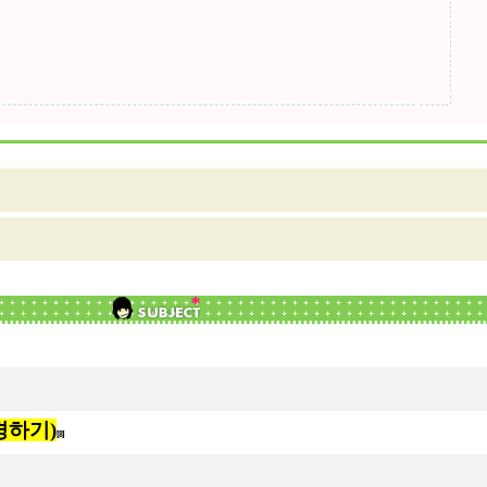
경하기)
[8]
]