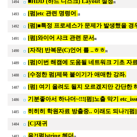
■HDD (하드 디스크) Layout 설정
1494
[1]
[펌]etc 관련 명령어
1493
[2]
[펌]■특정 프로세스가 문제가 발생했을 경
1492
[펌]와이어 샤크 관련 문서
1491
[6]
[자작] 반복문(C)언어 를 ..ㅎㅎ
1490
[1]
[펌]이번 해캠에 도움될 네트워크 기초 자료
1489
[수정한 펌]제목 붙이기가 애매한 강좌.
1488
[펌] 여기 올려도 될지 모르겠지만 간단한 
1487
기분좋아서 하나더~!!![펌]노출 막기 etc_iss
1486
히히히 학원자료 방출중.. 이래도 되나?[펌
1485
[C]재귀
1484
음?[펌]string 헤더
1483
[1]