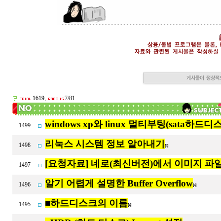
1619,
7/81
windows xp와 linux 멀티부팅(sata하드디
1499
리눅스 시스템 정보 알아내기
1498
[3]
[요청자료] 네로(최신버전)에서 이미지 파
1497
알기 어렵게 설명한 Buffer Overflow
1496
[4]
■하드디스크의 이름
1495
[4]