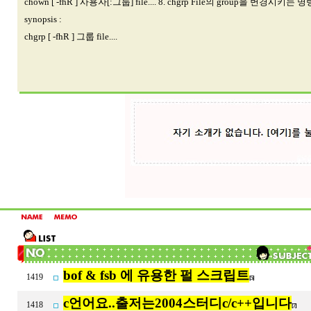
chown [ -fhR ] 사용자[:그룹] file.... 8. chgrp File의 group을 변경시키는 명
synopsis :
chgrp [ -fhR ] 그룹 file....
bof & fsb 에 유용한 펄 스크립트
1419
[5]
c언어요..출저는2004스터디c/c++입니다
1418
[7]