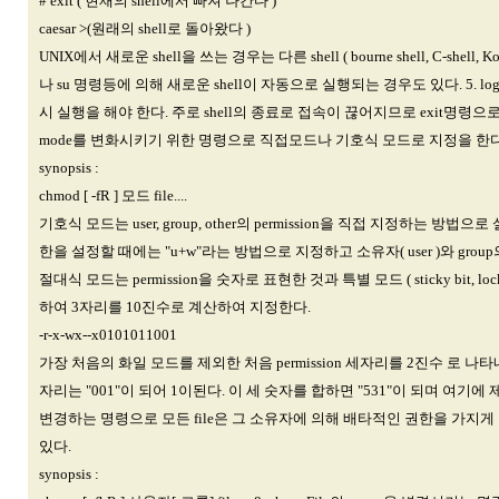
# exit ( 현재의 shell에서 빠져 나간다 )
caesar >(원래의 shell로 돌아왔다 )
UNIX에서 새로운 shell을 쓰는 경우는 다른 shell ( bourne shell, C-
나 su 명령등에 의해 새로운 shell이 자동으로 실행되는 경우도 있다. 5
시 실행을 해야 한다. 주로 shell의 종료로 접속이 끊어지므로 exit명령으로 대체한다
mode를 변화시키기 위한 명령으로 직접모드나 기호식 모드로 지정을 한다
synopsis :
chmod [ -fR ] 모드 file....
기호식 모드는 user, group, other의 permission을 직접 지정하는 방법으로
한을 설정할 때에는 "u+w"라는 방법으로 지정하고 소유자( user )와 group
절대식 모드는 permission을 숫자로 표현한 것과 특별 모드 ( sticky bit, l
하여 3자리를 10진수로 계산하여 지정한다.
-r-x-wx--x0101011001
가장 처음의 화일 모드를 제외한 처음 permission 세자리를 2진수 로 나타
자리는 "001"이 되어 1이된다. 이 세 숫자를 합하면 "531"이 되며 여기에 제일
변경하는 명령으로 모든 file은 그 소유자에 의해 배타적인 권한을 가지게 된다. 
있다.
synopsis :