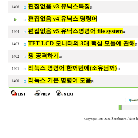
편집없음 v3 유닉스특징
1406
[1]
편집없음 v4 유닉스 명령어
편집없음 v5 유닉스명령어 file system
1404
[4]
TFT LCD 모니터의 3대 핵심 모듈에 관해
1403
[7
핑 공격하기
1402
[33]
리눅스 명령어 한꺼번에(소유님꺼)
1401
[11]
리눅스 기본 명령어 모음
1400
[2]
Zeroboard
/ skin 
Copyright 1999-2026