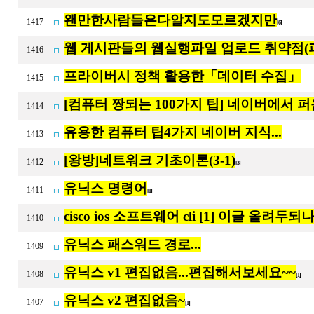
왠만한사람들은다알지도모르겠지만
1417
[6]
웹 게시판들의 웹실행파일 업로드 취약점(
1416
프라이버시 정책 활용한「데이터 수집」
1415
[컴퓨터 짱되는 100가지 팁] 네이버에서 퍼옴
1414
유용한 컴퓨터 팁4가지 네이버 지식...
1413
[왕방]네트워크 기초이론(3-1)
1412
[3]
유닉스 명령어
1411
[1]
cisco ios 소프트웨어 cli [1] 이글 올려두되나.
1410
유닉스 패스워드 경로...
1409
유닉스 v1 편집없음...편집해서보세요~~
1408
[1]
유닉스 v2 편집없음~
1407
[1]