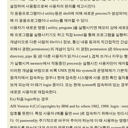
설정하여 사용함으로써 사용자의 편의를 제고시킨다.
각 응용프로그램이나 utility등은 shell에 의해 새로운 process가 생성되어(
해 이 응용프로그램이나 utility를 제어할 수 있다.
사용자가 새로운 명령 ( utility, program )을 실행시키면 메모리 상에 새로운 pr
해 프로그램을 실행시키기도 하고 직접 kernel을 통해 프로그램을 실행하기
개념이므로 다른 사람의 file이나 정보, 통신 내용 등과의 직간접적인 간
위해서 권한( permission) 의 개념이 있다. 이 권한( permission )은 fil
directory, pipe 등 )은 다른 사용자가 읽거나 ( read ), 겹쳐 쓰거나 지우는 
가 실행시켜 memory에서 작동중인 process는 실행시킨 사용자만이 제어
이러한 개념을 바탕으로 비록 UNIX 전체 file system과 운영체제가 기
원격지에서 접속하는 경우나 현재 접속한 시스템에 사용 권한 확인 절차를 거치기
보게 되는데 이 때가 login 중이다. 또는 현재 system에 접속하여 있는
새로운 사용자로 재접속한다.
Ex) 처음 login하는 경우
AIX Version 4 (C) Copyrights by IBM and by others 1982, 1996. 
암호를 뜻한다. 특정 사용자 (예를 들면 root )로 접속하기 위해서는 반드시 
다. 이 password는 주기적으로 바꾸어 주어야 하는데 이 때 사용하는 명령이 "p
력하도록 하는데 대개 숫자와 영문자를 섞어 쓰는게 좋다(특정 system은