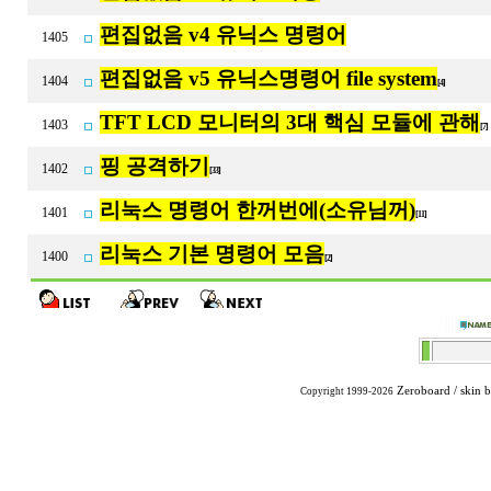
편집없음 v4 유닉스 명령어
1405
편집없음 v5 유닉스명령어 file system
1404
[4]
TFT LCD 모니터의 3대 핵심 모듈에 관해
1403
[7
핑 공격하기
1402
[33]
리눅스 명령어 한꺼번에(소유님꺼)
1401
[11]
리눅스 기본 명령어 모음
1400
[2]
Zeroboard
/ skin 
Copyright 1999-2026