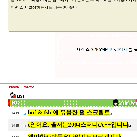
어떤 일이 발생하는지도 아는것이좋다
bof & fsb 에 유용한 펄 스크립트
1419
[5]
c언어요..출저는2004스터디c/c++입니다
1418
[7]
왠만한사람들은다알지도모르겠지만