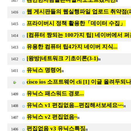
1417
[6]
웹 게시판들의 웹실행파일 업로드 취약점(
1416
프라이버시 정책 활용한「데이터 수집」
1415
[컴퓨터 짱되는 100가지 팁] 네이버에서 퍼옴
1414
유용한 컴퓨터 팁4가지 네이버 지식...
1413
[왕방]네트워크 기초이론(3-1)
1412
[3]
유닉스 명령어
1411
[1]
cisco ios 소프트웨어 cli [1] 이글 올려두되나.
유닉스 패스워드 경로...
1409
유닉스 v1 편집없음...편집해서보세요~~
1408
[1]
유닉스 v2 편집없음~
1407
[1]
편집없음 v3 유닉스특징
1406
[1]