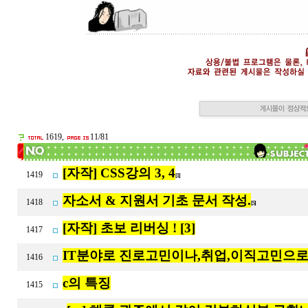
1619,
11/81
[자작] CSS강의 3, 4
1419
[1]
자소서 & 지원서 기초 문서 작성.
1418
[5]
[자작] 초보 리버싱 ! [3]
1417
IT분야로 진로고민이나,취업,이직고민으로
1416
c의 특징
1415