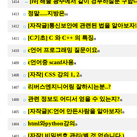
[re] 해쿨 광주에서 같이 겅부하실분 구합
1414
정말.....지방은
1413
[11]
[자작글]통신보안에 관련된 법을 알아보자!
1412
[C기초] C 와 C++ 의 특징
1411
[1]
c언어 프로그래밍 질문이요
1410
[3]
c언어중 scanf사용
1409
[4]
[자작] CSS 강의 1, 2
1408
[1]
리버스엔지니어링 잘하시는분..?
1407
관련 정보도 어디서 얻을 수 있는지?
1406
[1]
[자작글]C언어 만든사람을 알아보자!
1405
[1]
html와python강의
1404
[2]
[자작] 비밀번호 관리(별 것 없습니다.)
1403