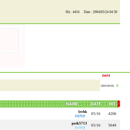
Hit : 4416 Date : 2004/05/24 04:50
2004/06/06
leehk
05/16
4206
patk5713
05/16
5649