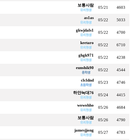
보통사람
05/21
4603
as1as
05/22
5033
gkwjdals1
05/22
4700
keetaro
05/22
6710
ghgk971
05/22
4238
eunshik90
05/22
4544
clcldnd
05/23
4746
하얀늑대76
05/24
4415
wowohho
05/26
4684
보통사람
05/26
4790
jamesjjong
05/27
4783