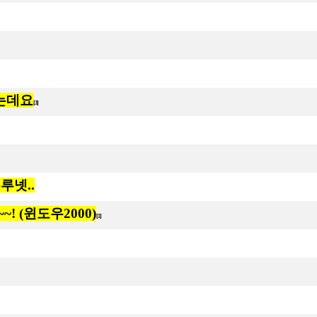
는데요
[3]
루넷..
! (윈도우2000)
[1]