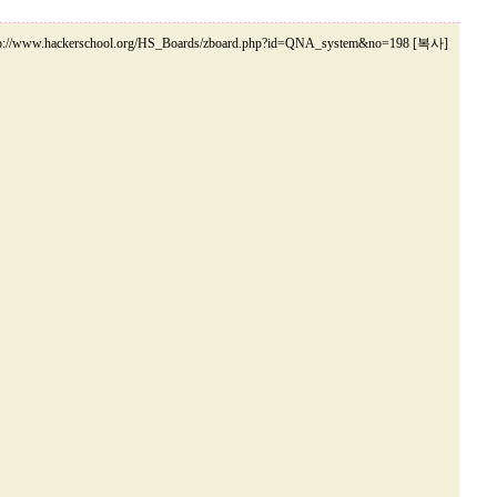
tp://www.hackerschool.org/HS_Boards/zboard.php?id=QNA_system&no=198 [복사]