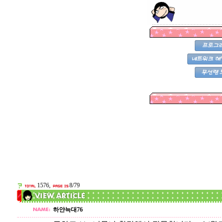
1576,
8/79
하얀늑대76