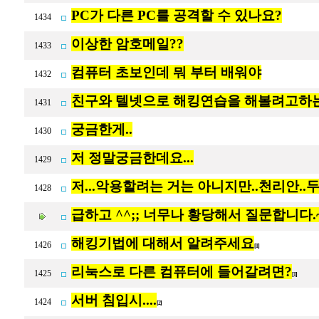
PC가 다른 PC를 공격할 수 있나요?
1434
이상한 암호메일??
1433
컴퓨터 초보인데 뭐 부터 배워야
1432
친구와 텔넷으로 해킹연습을 해볼려고하
1431
궁금한게..
1430
저 정말궁금한데요...
1429
저...악용할려는 거는 아니지만..천리안..두
1428
급하고 ^^;; 너무나 황당해서 질문합니다.~~
해킹기법에 대해서 알려주세요
1426
[1]
리눅스로 다른 컴퓨터에 들어갈려면?
1425
[1]
서버 침입시....
1424
[2]