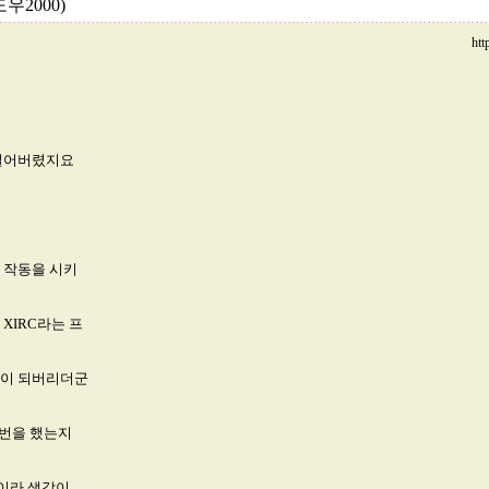
우2000)
ht
 밀어버렸지요
 작동을 시키
XIRC라는 프
운이 되버리더군
몇번을 했는지
것이라 생각이