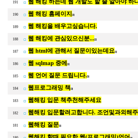
웹 해킹 하는데 웹 개발도 할 줄 알아야 하
191
웹 해킹 홈페이지
190
[3]
웹 해킹을 배우고싶습니다.
189
웹 해킹에 관심있으신분...
188
[2]
웹 html에 관해서 질문이있는데요
187
[1]
웹 sqlmap 중에
186
[1]
웹 언어 질문 드립니다.
185
[5]
웹프로그래밍 책
184
[3]
웹해킹 입문 책추천해주세요
183
웹해킹 입문할려고합니다. 조언및과외해
182
웹해킹 질문
181
[1]
웹해킹 할때 필요한 웹(프로그래밍)언어
180