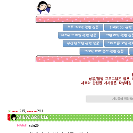
215,
2/11
solo20