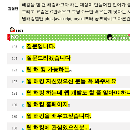
해킹을 할 땐 해킹하고자 하는 대상이 만들어진 언어가 
김답변
그리고 요즘은 C안배우고 그냥 C++만 배우는게 낫다는
웹해킹할땐 php, javascript, mysql부터 공부하시
질문입니다.
195
질문드리겠습니다
194
웹 해 킹 가능하는
193
[1]
웹 해킹 자신있으신 분들 꼭 봐주세요
192
웹 해킹 하는데 웹 개발도 할 줄 알아야 하
191
웹 해킹 홈페이지
190
[3]
웹 해킹을 배우고싶습니다.
189
웹 해킹에 관심있으신분...
188
[2]