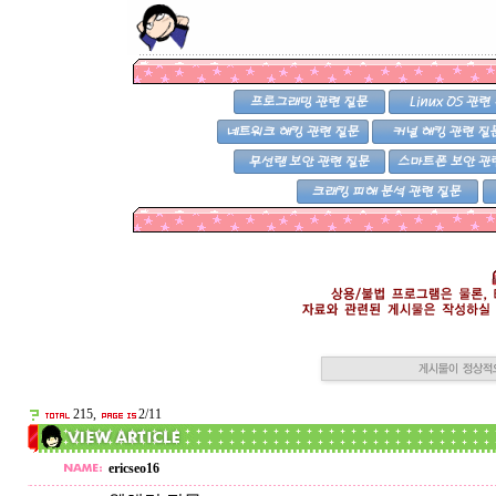
215,
2/11
ericseo16