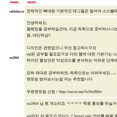
전체적인 뼈대랑 기본적인 태그들은 알아야 소스볼
rabbitlycat
안녕하세요,
웹해킹을 공부하실건데..지금 독학으로 준비하시나보다
음..대단하심!!
디자인은 관련없으니 우선 참고하시구요
sql은 공부할 필요없구요 다만 웹에 대한 기본기는 css
su2064
하지만 웹보안은 악성코드를 분석하는 어려운 단계에
진짜 제대로 공부하려면..독학으로는 어려우세요..ㅡ
멘토링 받아보시는걸 저는 추천합니다
무료멘토링 신청 >
http://naver.me/5cHwB6lv
su2064 님 뭔 개소리죠 ㅋㅋㅋㅋ 학원 홍보를 하
sql까지 갈 필요가 없다뇨 ? Server side 언어를 