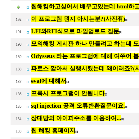
웹해킹하고싶어서 배우고있는데 html하고 
이 프로그램 뭔지 아시는분?(사진有)
192
[8]
LFI와RFI식으로 파일업로드 질문
191
[1]
모의해킹 게시판 하나 만들려고 하는데 
190
Odysseus 라는 프로그램에 대해 여쭈어 
189
파로스 깔아서 실행시켰는데 왜이러죠?(
188
eval에 대해서
187
[3]
프록시 프로그램이 안됩니다
186
[1]
sql injection 공격 오류반환질문이요.
185
[4]
상대방의 아이피주소를 이용하여...
184
[1]
웹 해킹 홈페이지
183
[3]