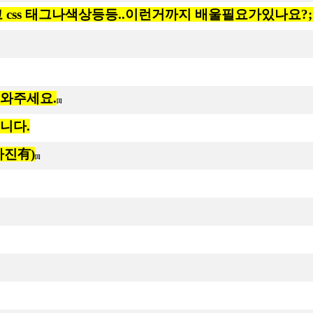
css 태그나색상등등..이런거까지 배울필요가있나요?;
도와주세요.
[1]
봅니다.
사진有)
[1]