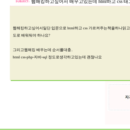
웹해킹하고싶어서 배우고있는데 html하고 css 
웹해킹하고싶어서일단 입문으로 html하고 css 가르켜주는책을하나읽고있
도로 배워둬야 하나요?
그리고웹해킹 배우는데 순서를대충..
html css-php-자바-sql 정도로생각하고있는데 괜찮나요