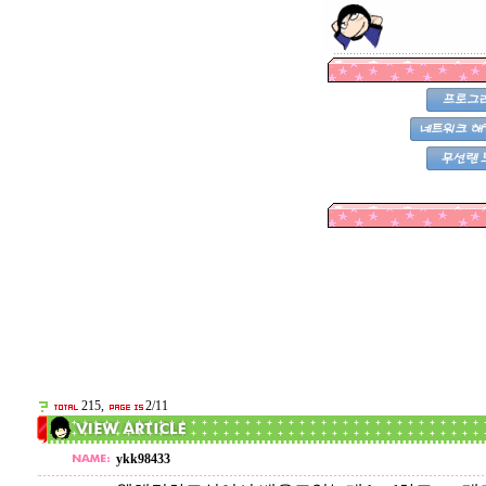
215,
2/11
ykk98433