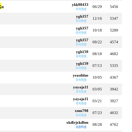
ykk98433
;
06/29
5456
[8]
ygh357
12/16
5347
ygh357
10/18
5289
ygh357
09/22
4574
ygh159
08/18
4682
ygh159
07/13
5335
yeastblue
10/05
4367
yayaja11
03/05
3942
yayaja11
03/21
3927
xnm798
07/23
4632
xkdlrjxkdltm
08/28
4762