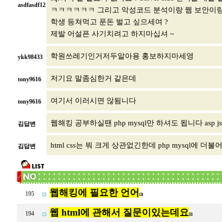
asdfasdf12
ㅋㅋㅋㅋㅋㅋ 그리고 악성코드 분석이랑 웹 보안이랑
학생 등쳐먹고 푼돈 벌고 싶으세여 ?
제발 어설픈 사기치려고 하지마십셔 ~
학원쓰레기인거저두알아용 홍보하지마세영
ykk98433
저기요 말좀심한거 같은데
tony9616
여기서 이러시면 않됨니다
tony9616
웹해킹 공부하실땐 php mysql만 하셔도 됩니다 asp
김답변
html css는 뭐 크게 상관없긴한데 php mysql
김답변
웹해킹에 필요한 언어
195
[3]
웹 html에 관해서 질문이있는데요
194
[1]