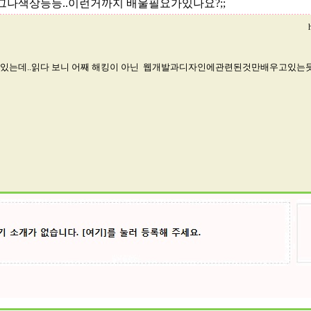
태그나색상등등..이런거까지 배울필요가있나요?;;
는데..읽다 보니 어째 해킹이 아닌 웹개발과디자인에관련된것만배우고있는듯한느낌이.