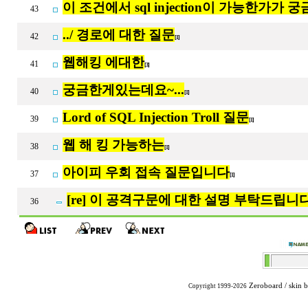
이 조건에서 sql injection이 가능한가가 
43
../ 경로에 대한 질문
42
[1]
웹해킹 에대한
41
[3]
궁금한게있는데요~...
40
[1]
Lord of SQL Injection Troll 질문
39
[1]
웹 해 킹 가능하는
38
[1]
아이피 우회 접속 질문입니다
37
[1]
[re] 이 공격구문에 대한 설명 부탁드립니다
36
Zeroboard
/ skin 
Copyright 1999-2026