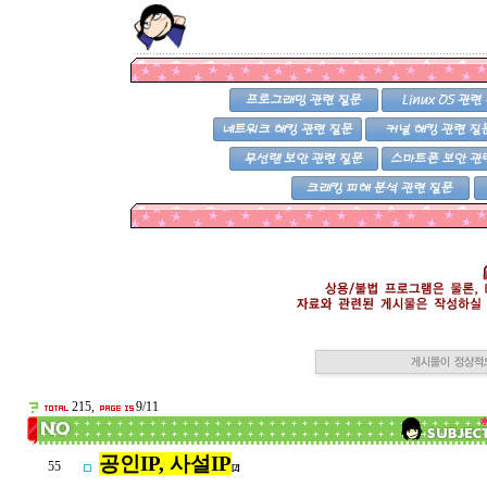
215,
9/11
공인IP, 사설IP
55
[2]