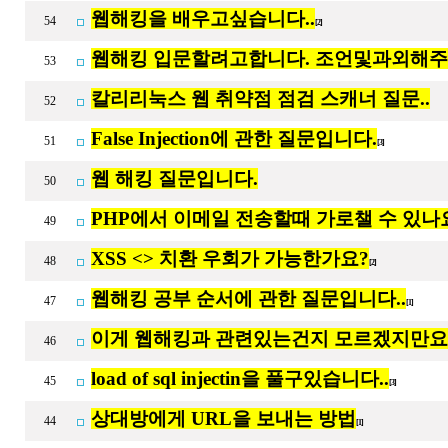
웹해킹을 배우고싶습니다..
54
[2]
웹해킹 입문할려고합니다. 조언및과외해
53
칼리리눅스 웹 취약점 점검 스캐너 질문..
52
False Injection에 관한 질문입니다.
51
[3]
웹 해킹 질문입니다.
50
PHP에서 이메일 전송할때 가로챌 수 있나
49
XSS <> 치환 우회가 가능한가요?
48
[2]
웹해킹 공부 순서에 관한 질문입니다..
47
[1]
이게 웹해킹과 관련있는건지 모르겠지만요
46
load of sql injectin을 풀구있습니다..
45
[3]
상대방에게 URL을 보내는 방법
44
[1]