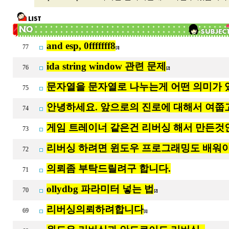
and esp, 0fffffff8
77
[3]
ida string window 관련 문제
76
[2]
문자열을 문자열로 나누는게 어떤 의미가 
75
안녕하세요. 앞으로의 진로에 대해서 여쭙
74
게임 트레이너 같은건 리버싱 해서 만든것
73
리버싱 하려면 윈도우 프로그래밍도 배워야
72
의뢰좀 부탁드릴려구 합니다.
71
ollydbg 파라미터 넣는 법
70
[2]
리버싱의뢰하려합니다
69
[1]