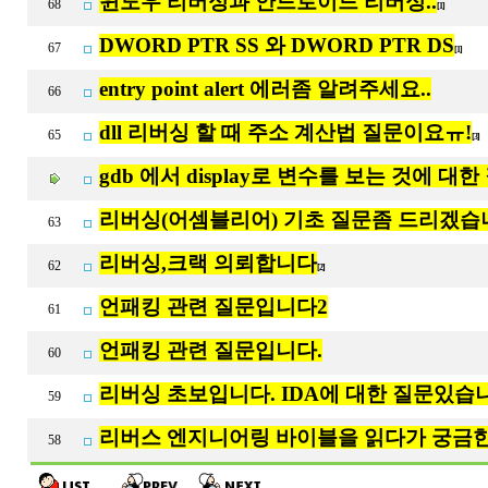
윈도우 리버싱과 안드로이드 리버싱..
68
[1]
DWORD PTR SS 와 DWORD PTR DS
67
[1]
entry point alert 에러좀 알려주세요..
66
dll 리버싱 할 때 주소 계산법 질문이요ㅠ!
65
[3]
gdb 에서 display로 변수를 보는 것에 대한
리버싱(어셈블리어) 기초 질문좀 드리겠습
63
리버싱,크랙 의뢰합니다
62
[2]
언패킹 관련 질문입니다2
61
언패킹 관련 질문입니다.
60
리버싱 초보입니다. IDA에 대한 질문있습
59
리버스 엔지니어링 바이블을 읽다가 궁금한
58