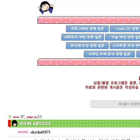
97,
2/5
skyclad1975