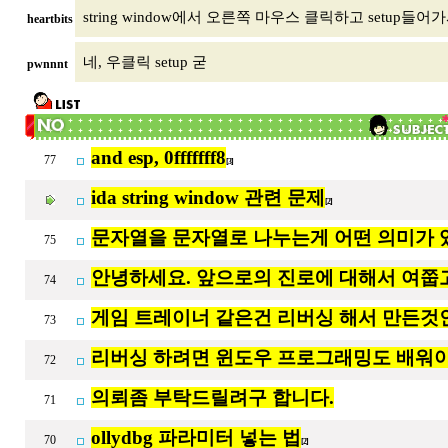
string window에서 오른쪽 마우스 클릭하고 setup들어
heartbits
네, 우클릭 setup 굳
pwnnnt
and esp, 0fffffff8
77
[3]
ida string window 관련 문제
[2]
문자열을 문자열로 나누는게 어떤 의미가 
75
안녕하세요. 앞으로의 진로에 대해서 여쭙
74
게임 트레이너 같은건 리버싱 해서 만든것
73
리버싱 하려면 윈도우 프로그래밍도 배워야
72
의뢰좀 부탁드릴려구 합니다.
71
ollydbg 파라미터 넣는 법
70
[2]