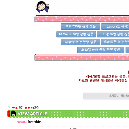
97,
2/5
heartbits