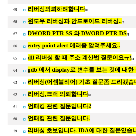
리버싱의뢰하려합니다
69
[1]
윈도우 리버싱과 안드로이드 리버싱..
68
[1]
DWORD PTR SS 와 DWORD PTR DS
67
[1]
entry point alert 에러좀 알려주세요..
66
dll 리버싱 할 때 주소 계산법 질문이요ㅠ!
65
[3]
gdb 에서 display로 변수를 보는 것에 대한
64
리버싱(어셈블리어) 기초 질문좀 드리겠습
63
리버싱,크랙 의뢰합니다
62
[2]
언패킹 관련 질문입니다2
61
언패킹 관련 질문입니다.
60
리버싱 초보입니다. IDA에 대한 질문있습
59