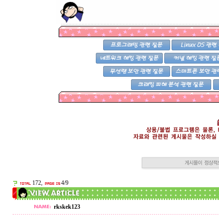
172,
4/9
rkskek123