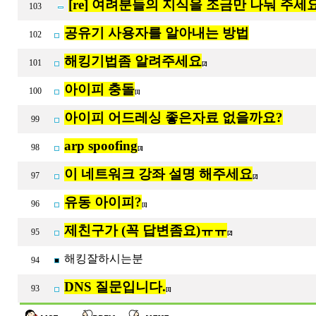
[re] 여려분들의 지식을 조금만 나눠 주세
103
공유기 사용자를 알아내는 방법
102
해킹기법좀 알려주세요
101
[2]
아이피 충돌
100
[1]
아이피 어드레싱 좋은자료 없을까요?
99
arp spoofing
98
[3]
이 네트워크 강좌 설명 해주세요
97
[2]
유동 아이피?
96
[1]
제친구가 (꼭 답변좀요)ㅠㅠ
95
[2]
해킹잘하시는분
94
DNS 질문입니다.
93
[1]