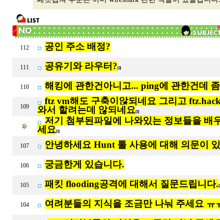
공인 주소 배정?
112
공유기와 라우터?
111
[3]
해킹에 관한건아니고... ping에 관한건데 좀
110
ftz vm해도 구축이않되네요 그리고 ftz.hack
109
와서 할려는데 않되네요
[1]
저기 첨부된파일에 나와있는 정보들을 배우
세요
[1]
안녕하세요 Hunt 툴 사용에 대해 의문이 
107
궁금한게 있습니다.
106
패킷 flooding공격에 대해서 질문드립니다.
105
여려분들의 지식을 조금만 나눠 주세요 ㅠ
104