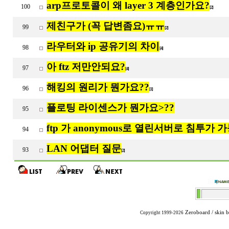
arp프로토콜이 왜 layer 3 계층인가요?
100
[2]
제친구가 (꼭 답변좀요)ㅠㅠ
99
[2]
라우터와 ip 공유기의 차이
98
[4]
아 ftz 저만안되요?
97
[4]
해킹의 원리가 뭔가요??
96
[1]
플로팅 라이센스가 뭔가요>??
95
ftp 가 anonymous로 열린서버로 침투가 
94
LAN 어댑터 질문
93
[2]
Zeroboard
/ skin 
Copyright 1999-2026