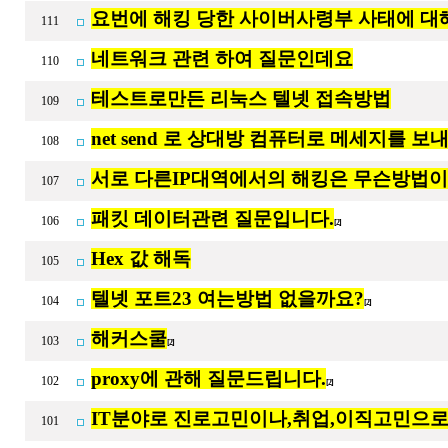
요번에 해킹 당한 사이버사령부 사태에 대
111
네트워크 관련 하여 질문인데요
110
테스트로만든 리눅스 텔넷 접속방법
109
net send 로 상대방 컴퓨터로 메세지를 
108
서로 다른IP대역에서의 해킹은 무슨방법이
107
패킷 데이터관련 질문입니다.
106
[2]
Hex 값 해독
105
텔넷 포트23 여는방법 없을까요?
104
[2]
해커스쿨
103
[2]
proxy에 관해 질문드립니다.
102
[2]
IT분야로 진로고민이나,취업,이직고민으로
101