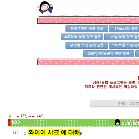
172,
4/9
와이어 샤크 에 대해
112
[1]