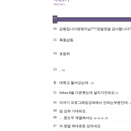
no
감동입니다멍멍이님!!!!!정말정말 감사합니다!!!!
56
폭풍감동.
55
54
초등하
53
..
[1]
대학교 들어갔는데..
[1]
fedora 8을 다운햇는데 설치가안되요
51
[1]
아저기 프로그래밍강좌에서 안되는부분인데..
50
49
담 강좌 기대되요..
48
.....윈도우 계열에서는 ㅠㅠㅠ
[3]
아 정말 제대로된 강의네요
47