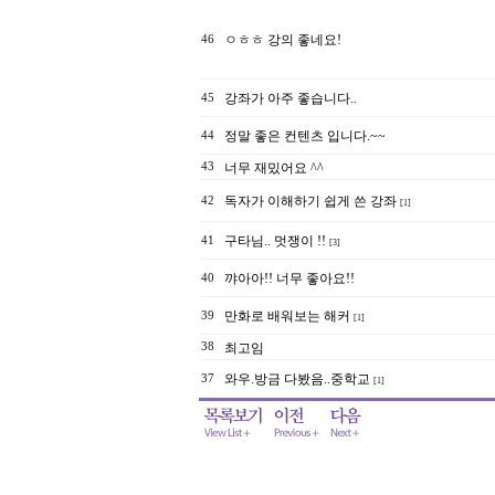
ㅇㅎㅎ 강의 좋네요!
46
강좌가 아주 좋습니다..
45
정말 좋은 컨텐츠 입니다.~~
44
43
너무 재밌어요 ^^
독자가 이해하기 쉽게 쓴 강좌
42
[1]
구타님.. 멋쟁이 !!
41
[3]
꺄아아!! 너무 좋아요!!
40
만화로 배워보는 해커
39
[1]
38
최고임
와우.방금 다봤음..중학교
37
[1]