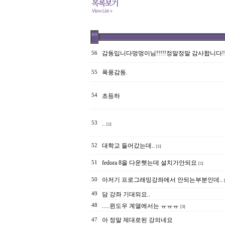
no
감동입니다멍멍이님!!!!!정말정말 감사합니다!!!!
56
폭풍감동.
55
54
초등하
53
..
[1]
대학교 들어갔는데..
52
[1]
fedora 8을 다운햇는데 설치가안되요
51
[1]
아저기 프로그래밍강좌에서 안되는부분인데..
50
49
담 강좌 기대되요..
48
.....윈도우 계열에서는 ㅠㅠㅠ
[3]
아 정말 제대로된 강의네요
47