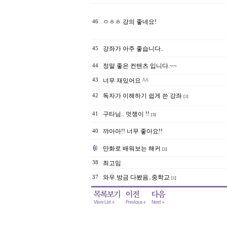
ㅇㅎㅎ 강의 좋네요!
46
강좌가 아주 좋습니다..
45
정말 좋은 컨텐츠 입니다.~~
44
43
너무 재밌어요 ^^
독자가 이해하기 쉽게 쓴 강좌
42
[1]
구타님.. 멋쟁이 !!
41
[3]
꺄아아!! 너무 좋아요!!
40
만화로 배워보는 해커
[1]
38
최고임
와우.방금 다봤음..중학교
37
[1]