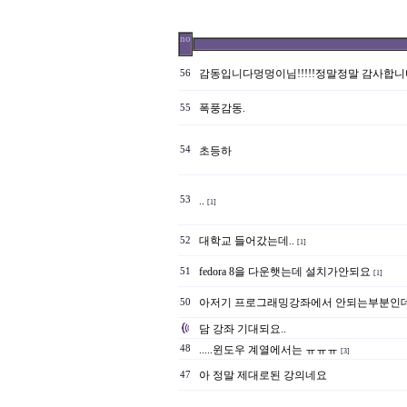
no
감동입니다멍멍이님!!!!!정말정말 감사합니다!!!
56
폭풍감동.
55
54
초등하
53
..
[1]
대학교 들어갔는데..
52
[1]
fedora 8을 다운햇는데 설치가안되요
51
[1]
아저기 프로그래밍강좌에서 안되는부분인데
50
담 강좌 기대되요..
48
.....윈도우 계열에서는 ㅠㅠㅠ
[3]
아 정말 제대로된 강의네요
47