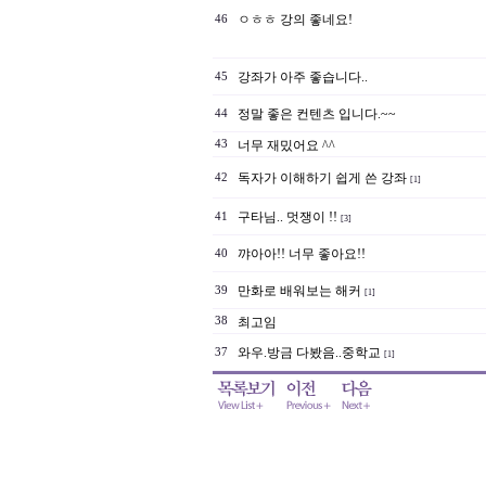
ㅇㅎㅎ 강의 좋네요!
46
강좌가 아주 좋습니다..
45
정말 좋은 컨텐츠 입니다.~~
44
43
너무 재밌어요 ^^
독자가 이해하기 쉽게 쓴 강좌
42
[1]
구타님.. 멋쟁이 !!
41
[3]
꺄아아!! 너무 좋아요!!
40
만화로 배워보는 해커
39
[1]
38
최고임
와우.방금 다봤음..중학교
37
[1]