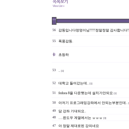
no
감동입니다멍멍이님!!!!!정말정말 감사합니다!!!!
56
폭풍감동.
55
초등하
53
..
[1]
대학교 들어갔는데..
52
[1]
fedora 8을 다운햇는데 설치가안되요
51
[1]
아저기 프로그래밍강좌에서 안되는부분인데..
50
49
담 강좌 기대되요..
48
.....윈도우 계열에서는 ㅠㅠㅠ
[3]
아 정말 제대로된 강의네요
47