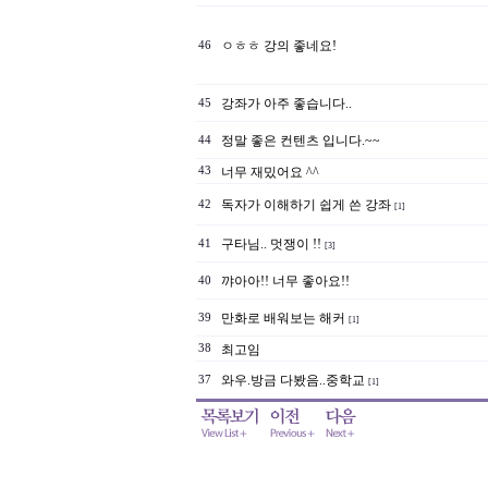
ㅇㅎㅎ 강의 좋네요!
46
강좌가 아주 좋습니다..
45
정말 좋은 컨텐츠 입니다.~~
44
43
너무 재밌어요 ^^
독자가 이해하기 쉽게 쓴 강좌
42
[1]
구타님.. 멋쟁이 !!
41
[3]
꺄아아!! 너무 좋아요!!
40
만화로 배워보는 해커
39
[1]
38
최고임
와우.방금 다봤음..중학교
37
[1]