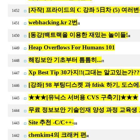
[자작] 프라이드의 C 강좌 5日차 (5) 여러변수와 
1452
webhacking.kr 2번
1451
[1]
[동강]백트랙을 이용한 재밌는 놀이들!
1450
[4]
Heap Overflows For Humans 101
1449
해킹보안 기초부터 틈틈히...
1448
[7]
Xp Best Tip 30가지!!(그대는 알고있는가??
1447
[강좌] 98 부팅디스켓 과 fdisk 하기, 도
1446
★★★[유닉스 서버용 CVS 구축기]★★★
1445
무료 정보보안 기술인재 양성 과정 교육생
1444
Site 추천 -C/C++-
1443
[12]
chenkim4의 크래커 편
1442
[4]