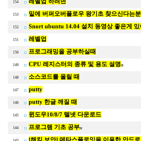
레벨업 하려면
154
밑에 버퍼오버플로우 왕기초 찾으신다는분
153
Snort ubuntu 14.04 설치 동영상 좋은게
152
레벨업
151
프로그래밍을 공부하실때
150
CPU 레지스터의 종류 및 용도 설명
149
[2]
소스코드를 올릴 때
148
putty
147
putty 한글 깨질 때
146
윈도우10/8/7 텔넷 다운로드
145
프로그램 기초 공부
144
[1]
[해킹,보안] 메타스플로잇을 이용한 안드
143