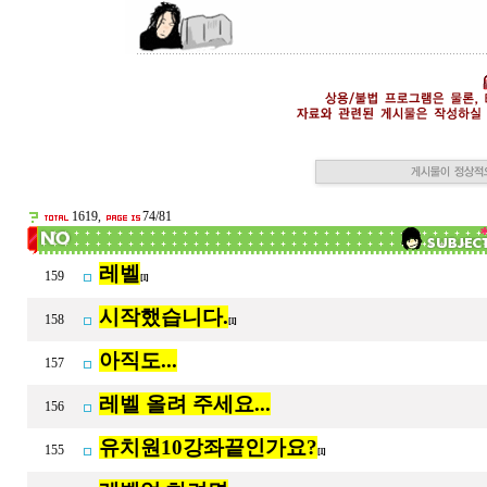
1619,
74/81
레벨
159
[1]
시작했습니다.
158
[1]
아직도...
157
레벨 올려 주세요...
156
유치원10강좌끝인가요?
155
[1]