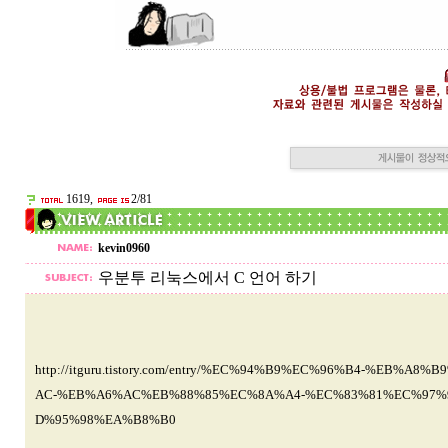
1619,
2/81
kevin0960
우분투 리눅스에서 C 언어 하기
http://itguru.tistory.com/entry/%EC%94%B9%EC%96%B4-%E
AC-%EB%A6%AC%EB%88%85%EC%8A%A4-%EC%83%81%EC%97%
D%95%98%EA%B8%B0