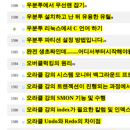
우분투에서 무선랜 잡기
1599
[3]
우분투 설치하고 난 뒤 유용한 유틸
1598
[9]
우분투 리눅스에서 C 언어 하기
우분투 파티션 설정 방법입니다.
1596
[1]
완전 생초짜인데........어디서부터시작해야
1595
오버클럭킹의 원리
1594
[11]
오라클 강의 시스템 모니터 백그라운드 프
1593
오라클 강의 트랜젝션이 진행되는 과정에서 발
1592
오라클 강의 SMON 기능 및 수행
1591
오라클 강의 index가 필요한 칼럼 및 인덱
1590
오라클 Undo와 Redo의 차이점
1589