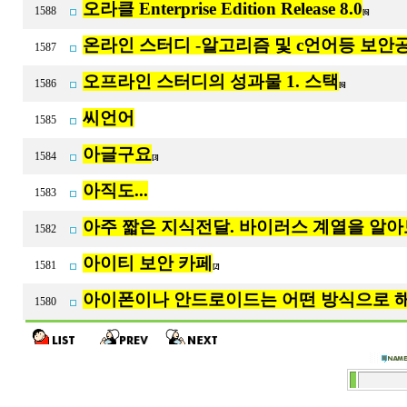
오라클 Enterprise Edition Release 8.0
1588
[6]
온라인 스터디 -알고리즘 및 c언어등 보안
1587
오프라인 스터디의 성과물 1. 스택
1586
[6]
씨언어
1585
아글구요
1584
[3]
아직도...
1583
아주 짧은 지식전달. 바이러스 계열을 알아보
1582
아이티 보안 카페
1581
[2]
아이폰이나 안드로이드는 어떤 방식으로 
1580