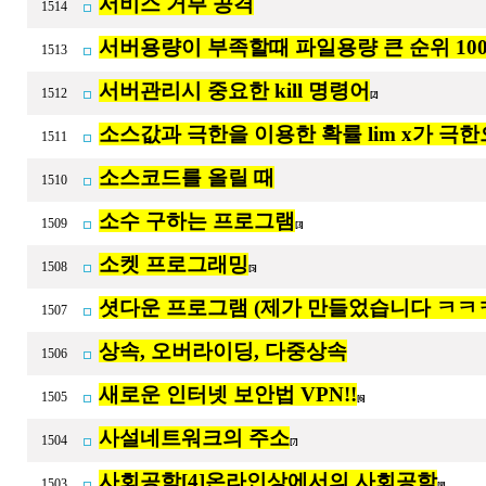
서비스 거부 공격
1514
서버용량이 부족할때 파일용량 큰 순위 10
1513
서버관리시 중요한 kill 명령어
1512
[2]
소스값과 극한을 이용한 확률 lim x가 극
1511
소스코드를 올릴 때
1510
소수 구하는 프로그램
1509
[3]
소켓 프로그래밍
1508
[5]
셧다운 프로그램 (제가 만들었습니다 ㅋㅋ
1507
상속, 오버라이딩, 다중상속
1506
새로운 인터넷 보안법 VPN!!
1505
[6]
사설네트워크의 주소
1504
[7]
사회공학[4]온라인상에서의 사회공학
1503
[8]