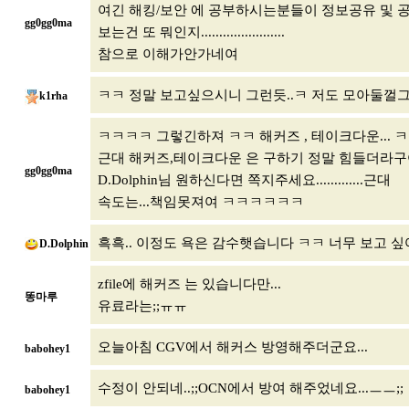
여긴 해킹/보안 에 공부하시는분들이 정보공유 및 
gg0gg0ma
보는건 또 뭐인지.......................
참으로 이해가안가네여
ㅋㅋ 정말 보고싶으시니 그런듯..ㅋ 저도 모아둘껄
k1rha
ㅋㅋㅋㅋ 그렇긴하져 ㅋㅋ 해커즈 , 테이크다운...
근대 해커즈,테이크다운 은 구하기 정말 힘들더라
gg0gg0ma
D.Dolphin님 원하신다면 쪽지주세요.............근대
속도는...책임못져여 ㅋㅋㅋㅋㅋㅋ
흑흑.. 이정도 욕은 감수햇습니다 ㅋㅋ 너무 보고 
D.Dolphin
zfile에 해커즈 는 있습니다만...
똥마루
유료라는;;ㅠㅠ
오늘아침 CGV에서 해커스 방영해주더군요...
babohey1
수정이 안되네..;;OCN에서 방여 해주었네요...ㅡㅡ;;
babohey1