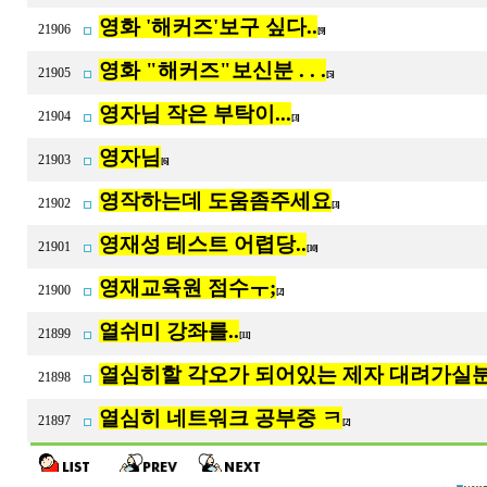
영화 '해커즈'보구 싶다..
21906
[9]
영화 "해커즈"보신분 . . .
21905
[5]
영자님 작은 부탁이...
21904
[3]
영자님
21903
[6]
영작하는데 도움좀주세요
21902
[3]
영재성 테스트 어렵당..
21901
[10]
영재교육원 점수ㅜ;
21900
[2]
열쉬미 강좌를..
21899
[11]
열심히할 각오가 되어있는 제자 대려가실분
21898
열심히 네트워크 공부중 ㅋ
21897
[2]