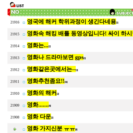
영국에 해커 학위과정이 생긴다네용
21916
[1]
영화속 해킹 배틀 동영상입니다! 싸이 하시
21915
영화는...
21914
[2]
영화나 드라마보면 gps
21913
[3]
영화같은곳에서는--
21912
[3]
영화추천좀요!!
21911
[16]
영화의 해커
21910
[2]
영화.......
21909
[6]
영화 다운
21908
[2]
영화 가지신분 ㅠㅠ
[8]