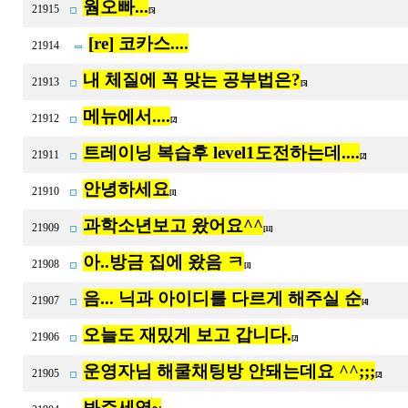
웜오빠...
21915
[5]
[re] 코카스....
21914
내 체질에 꼭 맞는 공부법은?
21913
[5]
메뉴에서....
21912
[2]
트레이닝 복습후 level1도전하는데....
21911
[2]
안녕하세요
21910
[1]
과학소년보고 왔어요^^
21909
[11]
아..방금 집에 왔음 ㅋ
21908
[1]
음... 닉과 아이디를 다르게 해주실 순
21907
[4]
오늘도 재밌게 보고 갑니다.
21906
[2]
운영자님 해쿨채팅방 안돼는데요 ^^;;;
21905
[2]
봐주세영~