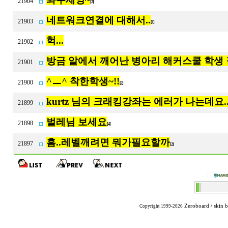
21904
[2]
네트워크연결에 대해서..
21903
[1]
헉...
21902
방금 알에서 깨어난 병아리 해커스쿨 학생 질
21901
^ㅡ^ 착한학생~!!
21900
[2]
kurtz 님의 크래킹강좌는 에러가 나는데요.
21899
벌레님 보세요
21898
[4]
흠..레벨깨려면 뭐가필요할까
21897
[2]
Zeroboard
/ skin 
Copyright 1999-2026