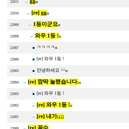
gg
22011
[4]
[re] gg
22010
[2]
1등이군요
22009
[2]
와우 1등 !
22008
[1]
ㅋㅋㅋㅋ
22007
[1]
[re] 와우 1등 !
22006
안녕하세요 ^^
22005
[1]
[re] 깜딱 놀랬습니다.
22004
[1]
[re] 와우 1등 !
22003
[re] 와우 1등 !
22002
[2]
[re] 내가;;;;
22001
[re] 꼼수
22000