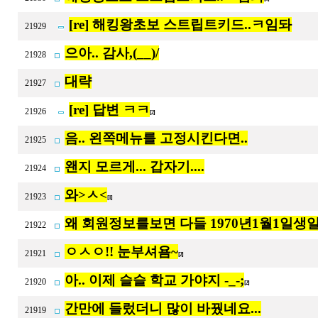
[re] 해킹왕초보 스트립트키드..ㅋ임돠
21929
으아.. 감사,(__)/
21928
대략
21927
[re] 답변 ㅋㅋ
21926
[2]
음.. 왼쪽메뉴를 고정시킨다면..
21925
왠지 모르게... 갑자기....
21924
와>ㅅ<
21923
[1]
왜 회원정보를보면 다들 1970년1월1일생일 일
21922
ㅇㅅㅇ!! 눈부셔욤~
21921
[2]
아.. 이제 슬슬 학교 가야지 -_-;
21920
[2]
간만에 들렀더니 많이 바꿨네요...
21919