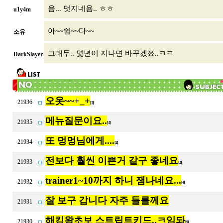
음... 멋지네욤.. ㅎㅎ
u1y4m
아~~쉽~~다~~
소유
그래두.. 몇년이 지나면 바꾸겠쬬..ㅋㅋ
DarkSlayer
오옷~~+_+
21936
[1]
메뉴질문이요..
21935
[4]
또 멍멍님에게....
21934
[2]
전보다 훨씬 이쁜거 같구 좋네요
21933
[2]
trainer1~10까지 하니 잼나네요...
21932
[4]
잘 보구 갑니다 자주 들를께요
21931
해킹왕초보 스트립트키드..ㅋ임돠
21930
[9]