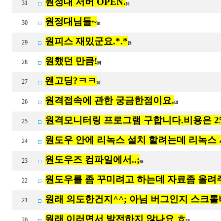
원정대 서버 OPEN.
31
[4]
원정대님들~
30
[8]
원피스 재밌군요.*.*
29
[9]
원했던 만큼!
28
[6]
왠고딩?ㅋㅋ
27
[3]
원격접속에 관한 궁금한점이요.
26
[2]
원격모니터링 프로그램 구합니다.비용은 25
25
원도우 안에 리녹스 설치 할려는데 리녹스 
24
원도우즈 컴파일에서..;
23
[6]
원도우를 좀 꾸미려고 하는데 자료좀 올
22
원래 의도한건지^^; 아님 버그인지 스크롤
21
원래 이러면서 발전하지 않나요 ㅎ
20
[4]