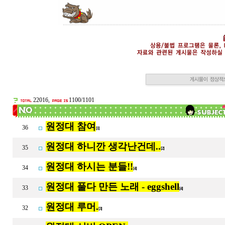
22016,
1100/1101
원정대 참여
36
[1]
원정대 하니깐 생각난건데..
35
[2]
원정대 하시는 분들!!
34
[4]
원정대 풀다 만든 노래 - eggshell
33
[4]
원정대 루머.
32
[3]