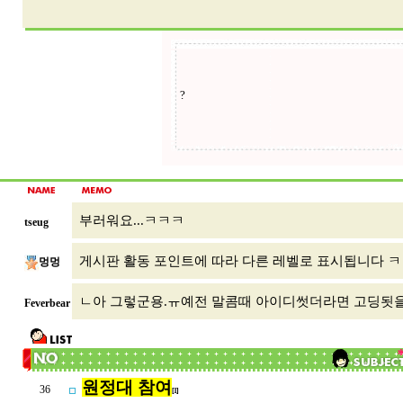
부러워요...ㅋㅋㅋ
tseug
게시판 활동 포인트에 따라 다른 레벨로 표시됩니다 ㅋ
멍멍
ㄴ아 그렇군용.ㅠ예전 말콤때 아이디썻더라면 고딩됫
Feverbear
원정대 참여
36
[1]