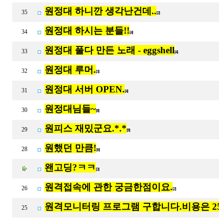
원정대 하니깐 생각난건데..
35
[2]
원정대 하시는 분들!!
34
[4]
원정대 풀다 만든 노래 - eggshell
33
[4]
원정대 루머.
32
[3]
원정대 서버 OPEN.
31
[4]
원정대님들~
30
[8]
원피스 재밌군요.*.*
29
[9]
원했던 만큼!
28
[6]
왠고딩?ㅋㅋ
[3]
원격접속에 관한 궁금한점이요.
26
[2]
원격모니터링 프로그램 구합니다.비용은 25
25