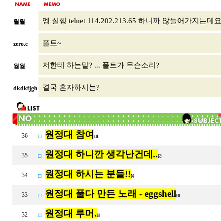
엥 실행 telnet 114.202.213.65 하니까 않들어가지는데요? 
월월
폴트~
zero.c
저한테 하는말? ... 폴트가 무슨소리?
월월
결국 혼자하시는?
dkdkfjgh
원정대 참여
36
[1]
원정대 하니깐 생각난건데..
35
[2]
원정대 하시는 분들!!
34
[4]
원정대 풀다 만든 노래 - eggshell
33
[4]
원정대 루머.
32
[3]