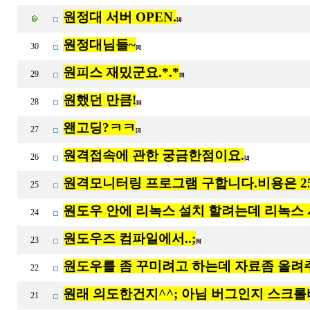
원정대 서버 OPEN.
[4]
원정대님들~
30
[8]
원피스 재밌군요.*.*
29
[9]
원했던 만큼!
28
[6]
왠고딩?ㅋㅋ
27
[3]
원격접속에 관한 궁금한점이요.
26
[2]
원격모니터링 프로그램 구합니다.비용은 25
25
원도우 안에 리녹스 설치 할려는데 리녹스 
24
원도우즈 컴파일에서..;
23
[6]
원도우를 좀 꾸미려고 하는데 자료좀 올
22
원래 의도한건지^^; 아님 버그인지 스크롤
21