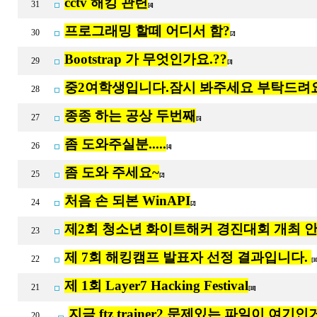
cctv 해킹 관련
31
[4]
프로그래밍 할떼 어디서 함?
30
[2]
Bootstrap 가 무엇인가요.??
29
[3]
중2여학생입니다.잠시 봐주세요 부탁드려
28
종종 하는 공상 두번째
27
[5]
좀 도와주실분.....
26
[4]
좀 도와 주세요~
25
[2]
처음 손 되본 WinAPI
24
[2]
제2회 청소년 화이트해커 경진대회 개최 안
23
제 7회 해킹캠프 발표자 선정 결과입니다.
22
[1
제 1회 Layer7 Hacking Festival
21
[18]
지금 ftz trainer2 문제있는 파일이 여기
20