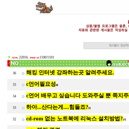
22016,
1100/1101
해킹 인터넷 강좌하는곳 알려주세요.
36
c언어필요성
35
[8]
c언어 배우고 싶습니다 도와주실 뿐 쪽지
34
하아...산다는게....힘들죠?
33
[5]
cd-rom 없는 노트북에 리눅스 설치방법?
32
[17]