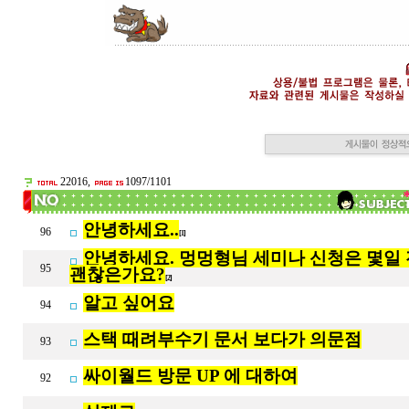
22016,
1097/1101
안녕하세요..
96
[1]
안녕하세요. 멍멍형님 세미나 신청은 몇일
95
괜찮은가요?
[2]
알고 싶어요
94
스택 때려부수기 문서 보다가 의문점
93
싸이월드 방문 UP 에 대하여
92