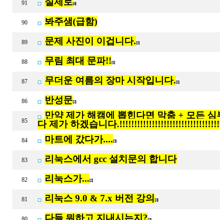
실제로
91
[4]
봐주샘(급함)
90
문제 사진이 이겁니다.
89
[1]
무림 최대 문파!!
88
[1]
무더운 여름의 장마 시작입니다.
87
[1]
반성문
86
[2]
만약 제가 해캠에 뽑힌다면 막춤 + 모든 심부
85
다 제가 하겠습니다.!!!!!!!!!!!!!!!!!!!!!!!!!!!!!!!!!!
마트에 갔다가....
84
[3]
리눅스에서 gcc 설치문의 합니다
83
리눅스가...
82
[2]
리눅스 9.0 & 7.x 버전 강의
81
[3]
다들 뭐하고 지내시는지?
80
[3]