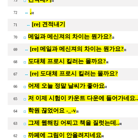
73
[1]
.
72
[2]
[re] 견적내기
71
메일과 메신져의 차이는 뭔가요?
70
[2]
[re] 메일과 메신져의 차이는 뭔가요?
69
[1]
도대체 프로시 킬러는 몰까요?
68
[4]
[re] 도대체 프로시 킬러는 몰까요?
67
어제 오늘 정말 날씨가 좋아요
66
[2]
저 이제 시험이 카운트 다운에 들어가네요..
65
학원 끊었어요 -_-v
64
[3]
그제 웹해킹 어찌고 책을 질럿는데..
63
[4]
까페에 그림이 안올려지네요
62
[6]