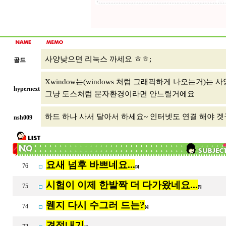
사양낮으면 리눅스 까세요 ㅎㅎ;
골드
Xwindow는(windows 처럼 그래픽하게 나오는거)는 
hypernext
그냥 도스처럼 문자환경이라면 안느릴거에요
하드 하나 사서 달아서 하세요~ 인터넷도 연결 해야 겟
nsh009
요새 넘후 바쁘네요...
76
[5]
시험이 이제 한발짝 더 다가왔네요...
75
[5]
웬지 다시 수그러 드는?
74
[4]
견적내기