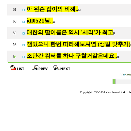
아 왼손 잡이의 비해..
61
[5]
idl0521님..
60
[2]
대한의 딸이름은 역시 '세리'가 최고
59
[2]
잼있으니 한번 따라해보셔염 (생일 맞추기)
58
조만간 컴터를 하나 구할거같은데요..
[3]
Zeroboard
/ skin 
Copyright 1999-2026