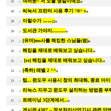
여러분~ 저 오늘 생일이에요
31
[4]
씨눅서 프린터 사용 후기 ^0^ v
30
[4]
이럴수가 ㅡㅡ;;
29
[2]
도서관 가야지...........
28
[3]
[유머]ms사를 해킹한 스님들(펌)
27
[4]
해킹을 제대로 배워보고 싶습니다.
26
[2]
[re] 해킹을 제대로 배워보고 싶습니다.
25
[2]
[축하] 레벨 2 ^^
24
[3]
팁... 윈도우 사용시 창의 최대화, 종료 아
23
리눅스 지우고 윈도우 설치하는 방법좀 부탁
22
트레이닝 3단계에서...
21
[2]
게시판 4307 -- 정보처리산업기사 관련 
20