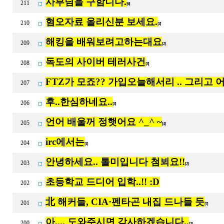
사부님을 구함니다.
211
[6]
혐오자료 올리신분 보세요.
210
[2]
해킹을 배워보려고하는대요
209
[2]
독도의 사이버 테러사건
208
[3]
FTZ가 모죠?? 가입오늘해서리 .. 그리고
207
후..한심하네요..
206
[3]
언어 배울꺼 정햇어요 ^_^ ~
205
[4]
irc에서는
204
[1]
안녕하세요.. 톨미입니다 첨뵈요!!
203
[2]
초등학교 드디어 입학..!! :D
202
北 해커들, CIA·펜타곤 내집 드나들 듯
201
[7]
아.... 도와주시면 감사하겠습니다,.
200
[3]