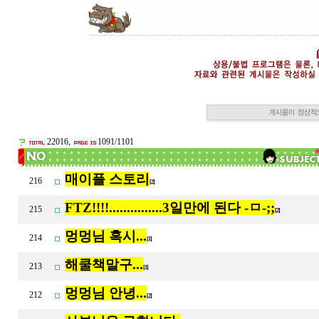
22016,
1091/1101
매이플 스토리
216
[2]
FTZ!!!!...............3일만에 된다 -ㅁ-;;
215
[2]
멍멍님 혹시...
214
[1]
해쿨책말구...
213
[1]
멍멍님 안녕...
212
[2]