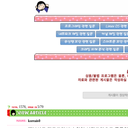
1576,
5/79
koreais0