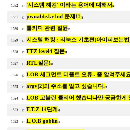
'시스템 해킹' 이라는 용어에 대해서
1532
[2]
pwnable.kr bof 문제!!!
1531
[2]
툴키디 관련 질뮨
1530
[2]
시스템 해킹 : 리눅스 기초편(아이피보는법
1529
FTZ level4 질문
1528
[8]
RTL질문!
1527
[1]
LOB 세그먼트 디폴트 오류.. 좀 알려주세요
1526
argv[2]의 주소를 알고 싶습니다.
1525
[2]
LOB 고블린 클리어 했습니다만 궁금한게 
1524
F.T.Z 14단계
1523
[4]
L.O.B goblin
1522
[1]