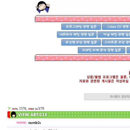
1576,
3/79
turttle2s