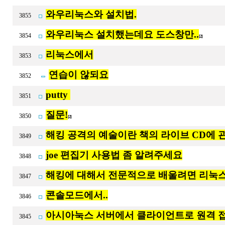
와우리눅스와 설치법.
3855
와우리눅스 설치했는데요 도스창만..
3854
[2]
리눅스에서
3853
연습이 않되요
3852
putty
3851
질문!
3850
[2]
해킹 공격의 예술이란 책의 라이브 CD에
3849
joe 편집기 사용법 좀 알려주세요
3848
해킹에 대해서 전문적으로 배울려면 리눅스
3847
콘솔모드에서..
3846
아시아눅스 서버에서 클라이언트로 원격 
3845