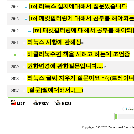
[re] 리눅스 설치에대해서 질문있습니다
3844
[re] 패킷필터링에 대해서 공부를 해야되
3843
[re] 패킷필터링에 대해서 공부를 해야
3842
리눅스 사항에 관해성
3841
[1]
해쿨리눅수편 책을 사려고 하는데 조언좀
[1]
권한변경에 관한질문입니다....
3839
[12]
리눅스 글씨 지우기 질문이요 ^^;(트레이너8)
3838
[질문]쉘에대해서..(__)
3837
Zeroboard
/ skin 
Copyright 1999-2026