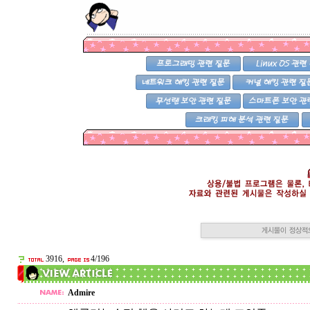
3916,
4/196
Admire