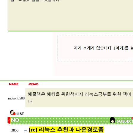
해쿨책은 해킹을 위한책이지 리눅스공부를 위한 책이 아
radeon8500
다
[re] 리눅스 추천과 다운경로좀
3856