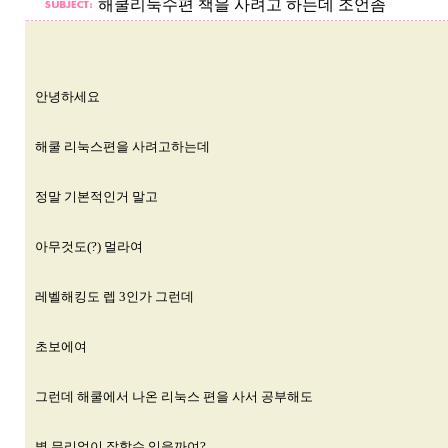
해쿨리눅수편 책을 사려고 하는데 조언좀
안녕하세요
해쿨 리눅스편을 사려고하는데
정말 기본적인거 말고
아무것도(?) 멀라여
레벨해킹도 렙 3인가 그런데
초보에여
그런데 해쿨에서 나온 리눅스 편을 사서 공부해도
별 무리없이 잘할수 있을까여?